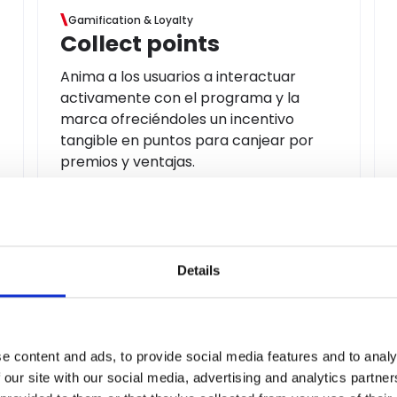
Gamification & Loyalty
Collect points
Anima a los usuarios a interactuar
activamente con el programa y la
marca ofreciéndoles un incentivo
tangible en puntos para canjear por
premios y ventajas.
Prevention & Retention
Customer care
Details
retention tool
Una herramienta a disposición del
servicio de Atención al Cliente para
e content and ads, to provide social media features and to analy
enviar beneficios (puntos, cupones o
 our site with our social media, advertising and analytics partn
tarjetas regalo) a perfiles específicos