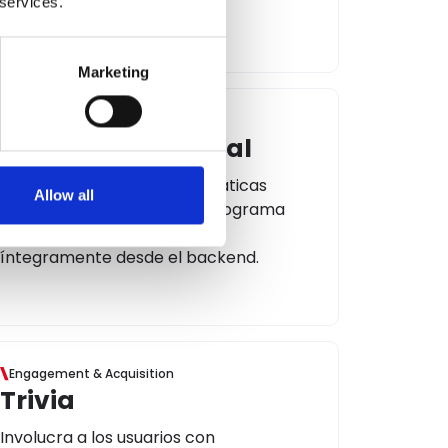
 services.
Marketing
Edutainment & R&D
Contenido editorial
Educa a tus usuarios en temáticas
Allow all
específicas integrando el programa
con artículos gestionados
íntegramente desde el backend.
Engagement & Acquisition
Trivia
Involucra a los usuarios con