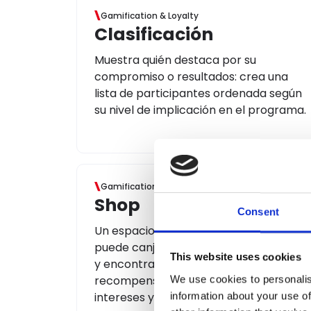
Gamification & Loyalty
Clasificación
Muestra quién destaca por su
compromiso o resultados: crea una
lista de participantes ordenada según
su nivel de implicación en el programa.
Gamification & Loyalty
Shop
Consent
Un espacio virtual donde el usuario
puede canjear sus puntos acumulados
This website uses cookies
y encontrar una amplia variedad de
recompensas alineadas con sus
We use cookies to personalis
intereses y preferencias.
information about your use of