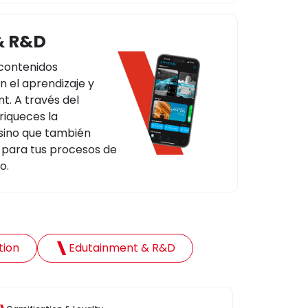
& R&D
contenidos
n el aprendizaje y
. A través del
riqueces la
 sino que también
s para tus procesos de
o.
tion
Edutainment & R&D