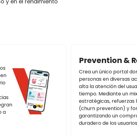
o y en el rendimiento
Prevention & R
ros
Crea un único portal don
 en
personas en diversas a
rio
alta la atención del usua
tiempo. Mediante un mix 
cias
estratégicas, refuerzas 
tegran
(churn prevention) y fom
o a
garantizando un compr
duradero de los usuarios