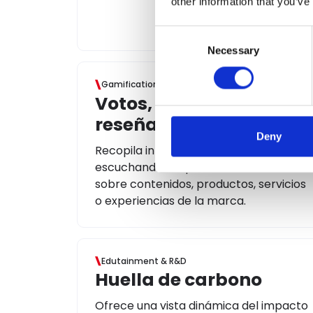
other information that you’ve
Consent
Necessary
Selection
Gamification & Loyalty
Votos, feedback o
reseñas
Deny
Recopila información valiosa
escuchando la opinión de tus clientes
sobre contenidos, productos, servicios
o experiencias de la marca.
Edutainment & R&D
Huella de carbono
Ofrece una vista dinámica del impacto