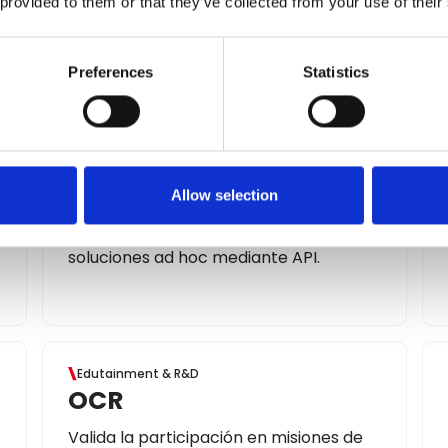
 provided to them or that they’ve collected from your use of their
de usuarios que participan en el
programa.
Preferences
Statistics
Engagement & Acquisition
Eventos externos
Mapea cualquier evento rastreable y
Allow selection
conecta microservicios a acciones en
puntos de contacto externos o
soluciones ad hoc mediante API.
Edutainment & R&D
OCR
Valida la participación en misiones de