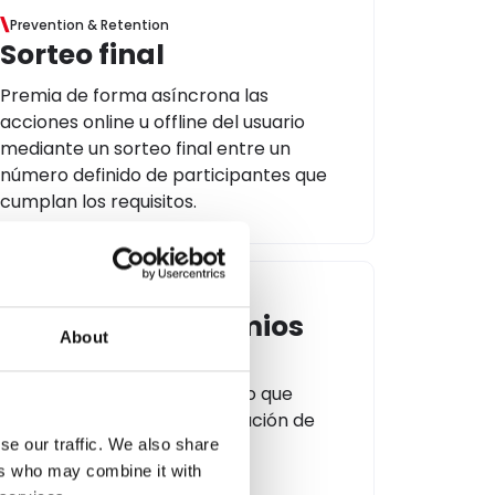
Prevention & Retention
Sorteo final
Premia de forma asíncrona las
acciones online u offline del usuario
mediante un sorteo final entre un
número definido de participantes que
cumplan los requisitos.
Prevention & Retention
Catálogo de premios
About
Reúne todas las ventajas y
recompensas en un catálogo que
muestra imágenes e información de
cada premio.
se our traffic. We also share
ers who may combine it with