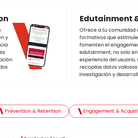
on
Edutainment 
a
Ofrece a tu comunidad 
en y
formativos que estimule
ncia
fomenten el engagement
es
edutainment, no solo en
ación
experiencia del usuario,
ados
recopilas datos valioso
investigación y desarroll
Prevention & Retention
Engagement & Acquisi