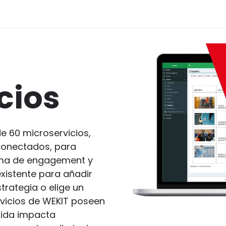
cios
e 60 microservicios,
rconectados, para
ama de engagement y
existente para añadir
trategia o elige un
rvicios de WEKIT poseen
gida impacta