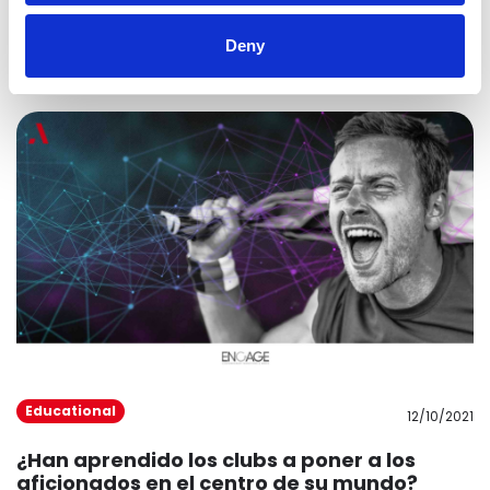
22/11/2021
Digital Loyalty Revolution: la investigación
Deny
del Osservatorio Fedeltà
Educational
12/10/2021
¿Han aprendido los clubs a poner a los
aficionados en el centro de su mundo?