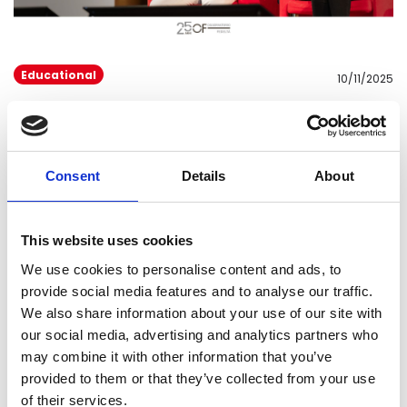
Educational
10/11/2025
PROMOCIÓN Y FIDELIDAD: ¿cómo
integrarlas? Nuestro punto de vista en el
XXV Congreso del Observatorio de
Fidelidad de la Unipr
Consent
Details
About
This website uses cookies
We use cookies to personalise content and ads, to
provide social media features and to analyse our traffic.
We also share information about your use of our site with
our social media, advertising and analytics partners who
may combine it with other information that you’ve
provided to them or that they’ve collected from your use
of their services.