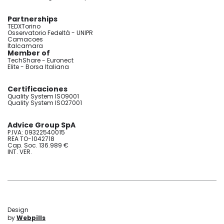
Partnerships
TEDXTorino
Osservatorio Fedeltà - UNIPR
Camacoes
Italcamara
Member of
TechShare - Euronect
Elite - Borsa Italiana
Certificaciones
Quality System ISO9001
Quality System ISO27001
Advice Group SpA
P.IVA: 09322540015
REA TO-1042718
Cap. Soc. 136.989 €
INT. VER.
Design
by
Webpills