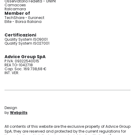
Osservatorio Fedeltà - UNIPR
Camacoes
Italcamara
Member of
TechShare - Euronect
Elite - Borsa Italiana
Certificazioni
Quality System ISO9001
Quality System ISO27001
Advice Group SpA
P.IVA: 09322540015
REA TO-1042718
Cap. Soc. 169.738,68 €
INT. VER.
Design
by
Webpills
All contents of this website are the exclusive property of Advice Group
SpA; they are reserved and protected by the current regulations for