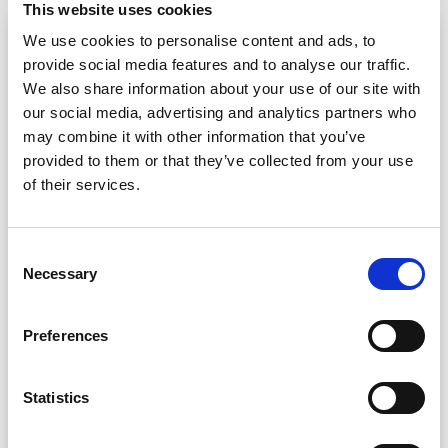
This website uses cookies
We use cookies to personalise content and ads, to
Nome
*
provide social media features and to analyse our traffic.
We also share information about your use of our site with
our social media, advertising and analytics partners who
Cognome
*
may combine it with other information that you’ve
provided to them or that they’ve collected from your use
of their services.
Email
*
Consent
Necessary
Selection
Telefono
Preferences
+39
Italy
+39
Nome Azienda
*
Statistics