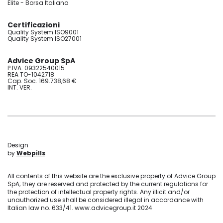
Elite - Borsa Italiana
Certificazioni
Quality System ISO9001
Quality System ISO27001
Advice Group SpA
P.IVA: 09322540015
REA TO-1042718
Cap. Soc. 169.738,68 €
INT. VER.
Design
by
Webpills
All contents of this website are the exclusive property of Advice Group
SpA; they are reserved and protected by the current regulations for
the protection of intellectual property rights. Any illicit and/or
unauthorized use shall be considered illegal in accordance with
Italian law no. 633/41. www.advicegroup.it 2024