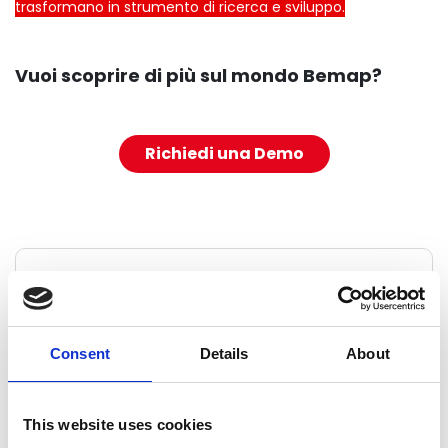
trasformano in strumento di ricerca e sviluppo.
Vuoi scoprire di più sul mondo Bemap?
Richiedi una Demo
Fulvio Furbatto
CEO & Founder di Advice Group
Consent
Details
About
"Grazie a Bemap, i brand possono contare su di una
risorsa fondamentale per mantenere attivo il
This website uses cookies
contatto coi propri utenti: ogni attività proposta è