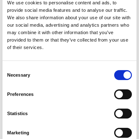
frutto di una corrispondenza biunivoca, cioè motivo
We use cookies to personalise content and ads, to
di acquisizione di nuovi input da parte dell’azienda e
provide social media features and to analyse our traffic.
di vantaggi esclusivi per i consumatori."
We also share information about your use of our site with
our social media, advertising and analytics partners who
may combine it with other information that you’ve
provided to them or that they’ve collected from your use
Marketing
Behavioral Loyalty
of their services.
OCR
Basket Analysis
Consent
Recognition
Necessary
Selection
Preferences
Statistics
Potrebbero interessarti
Marketing