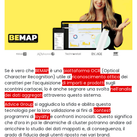
Se è vero che
BEMAP
è una
piattaforma OCR
(Optical
Character Recognition) utile al
riconoscimento ottico
dei
caratteri per l’acquisizione
di importi e prodotti
sugli
scontrini cartacei, lo è anche segnare una svolta
nell’analisi
dei dati aggregati
attraverso questo sistema.
Advice Group
si aggiudica la sfida e abilita questa
tecnologia per la loro validazione ai fini di
contest
,
programmi di
loyalty
e confronti incrociati. Questo significa
che d’ora in poi le dinamiche di cluster potranno andare ad
arricchire lo studio dei dati mappati e, di conseguenza, il
grado di fiducia degli utenti riposto nei vari brand.