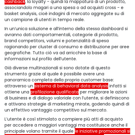
cashback
, la loyalty - quindi la mappatura di un prodotto,
associandolo magari a una spesa o ad acquisti cross - e
basket analysis, cioè indagini di mercato aggregate su di
un campione di utenti in tempo reale.
In un’unica soluzione e all’interno della stessa dashboard si
avranno dati comportamentali, categorie di prodotto,
brand competitors, volumi e potenzialità di spesa
ragionando per cluster di consumo e distribuzione per aree
geografiche. Tutto ciò va ad arricchire la base di
informazioni sul profilo dell’utente.
Già diverse multinazionali si sono dotate di questo
strumento grazie al quale è possibile avere una
panoramica completa della propria customer base:
attraverso un
sistema di behavioral data analysis
infatti si
ottiene una
profilazione qualificata
per migliorare le azioni
di business e di dialogo valoriale con l’utente, si definiscono
e attivano strategie di marketing mirate, godendo quindi di
un effettivo vantaggio competitivo sul mercato.
L’utente è così stimolato a compiere più atti di acquisto
per accedere a maggiori vantaggi ma costituisce anche il
principale volano tramite il quale
le iniziative promozionali si