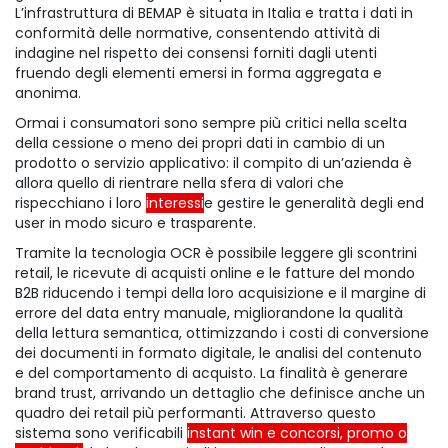
L’infrastruttura di BEMAP è situata in Italia e tratta i dati in
conformità delle normative, consentendo attività di
indagine nel rispetto dei consensi forniti dagli utenti
fruendo degli elementi emersi in forma aggregata e
anonima.
Ormai i consumatori sono sempre più critici nella scelta
della cessione o meno dei propri dati in cambio di un
prodotto o servizio applicativo: il compito di un’azienda è
allora quello di rientrare nella sfera di valori che
rispecchiano i loro
interessi
e gestire le generalità degli end
user in modo sicuro e trasparente.
Tramite la tecnologia OCR è possibile leggere gli scontrini
retail, le ricevute di acquisti online e le fatture del mondo
B2B riducendo i tempi della loro acquisizione e il margine di
errore del data entry manuale, migliorandone la qualità
della lettura semantica, ottimizzando i costi di conversione
dei documenti in formato digitale, le analisi del contenuto
e del comportamento di acquisto. La finalità è generare
brand trust, arrivando un dettaglio che definisce anche un
quadro dei retail più performanti. Attraverso questo
sistema sono verificabili
instant win e concorsi, promo o