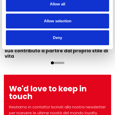
Allow all
Allow selection
Commercial
27/09/2023
Deny
Sostenibilità su misura: ognuno può dare il
suo contributo a partire dal proprio stile di
vita
We'd love to keep in
touch
Restiamo in contatto! Iscriviti alla nostra newsletter
per ricevere le ultime novità del mondo loyalty.