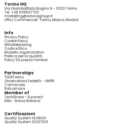
Torino HQ
Via Giambattista Bogino 9 - 10123 Torino
Tel. +39 0119537700
marketing@advicegroup.it
Uffici Commerciali: Torino, Milano, Madrid
Info
Privacy Policy
Cookie Policy
Whistleblowing
Codice Etico
Modello organizzativo
Politica per la qualità
Policy Sicurezza Fornitori
Partnerships
TEDXTorino
Osservatorio Fedeltà - UNIPR
Camacoes
Italcamara
Member of
TechShare - Euronect
Elite - Borsa Italiana
Certificazioni
Quality System ISO9001
Quality System ISO27001