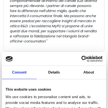
comportamentale all’interno del canale B2B diventa
sempre più rilevante. I partner di canale possono
fare la differenza nell’ultimo miglio, quello che
intercetta il consumatore finale. Ma possono anche
essere preziosi per raccogliere insight di mercato in
ottica R&D. L’ecosistema MyPLI si propone di unire
questi due mondi, per supportare i volumi di vendita
e rafforzare la fidelizzazione nel triangolo brand-
officine-consumatori."
James Mark
Consent
Details
About
Head of Marketing EMEA di PETRONAS
Lubricants International
This website uses cookies
"L'app MyPLI è stata fortemente voluta per
We use cookies to personalise content and ads, to
ridisegnare il rapporto con le nostre officine
provide social media features and to analyse our traffic.
meccaniche, i nostri Distributori e la rete di vendita.