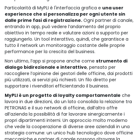
Particolarità di MyPLI è l'interfaccia grafica e
una user
experience che si personalizza per ogni utente sin
dalle prime fasi di registrazione.
Ogni partner di canale,
entrando in app, può vedere l’andamento del proprio
obiettivo in tempo reale e valutare azioni a supporto per
raggiungerlo. Un tool interattivo, quindi, che garantisce a
tutto il network un monitoraggio costante delle proprie
performance per la crescita del business.
Non ultimo, l’app si propone anche come
strumento di
dialogo bidirezionale e interattivo
, pensato per
raccogliere l’opinione dei gestori delle officine, dai prodotti
più utilizzati, ai servizi più richiesti. Un filo diretto per
supportare i rivenditori efficientando il business.
MyPLI è un progetto di loyalty comportamentale
che
lavora in due direzioni, da un lato consolida la relazione tra
PETRONAS e il suo network di officine, dall’altro offre
all’azienda la possibilità di far lavorare sinergicamente i
propri dipartimenti interni. Un approccio molto moderno
che vede la cooperazione di diverse aree aziendali in una
strategia comune: un unico hub tecnologico dove officine
meccaniche e partner di canale possono ritrovare la