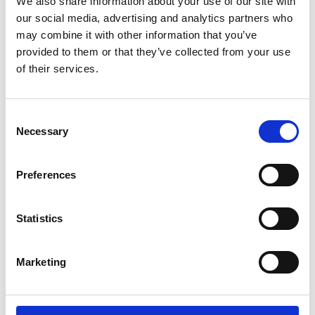
Vogliamo comunicare a tutti i nostri partner che
We also share information about your use of our site with
siamo al loro fianco nel lavoro quotidiano e li
our social media, advertising and analytics partners who
sosteniamo con una piattaforma martech che
may combine it with other information that you’ve
possa unire strumenti commerciali, formativi,
provided to them or that they’ve collected from your use
informativi e di intrattenimento, tutto all’interno di un
of their services.
percorso di loyalty innovativo, pensato per restituire
valore al comportamento virtuoso di ogni persona."
Consent
Necessary
Selection
Preferences
Potrebbero interessarti
Statistics
Marketing