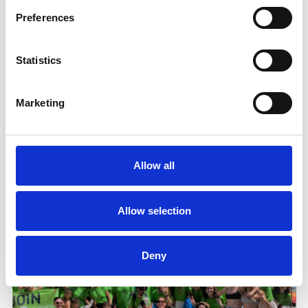
bacino d’oro in termini di dati e di opportunità di
relazioni brand-utente. Ma la vera sfida per la
Preferences
maggior parte delle aziende è ancora cambiare la
propria cultura aziendale, che vede la loyalty come
centro di costo e non di profitto e che lavora ancora
Statistics
con strategie transazionali, senza perseguire
concetti di democrazia, inclusione e sostenibilità."
Marketing
Allow all
Potrebbero interessarti
Allow selection
Deny