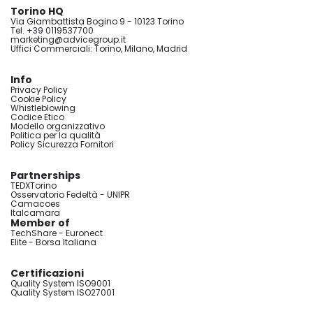
Torino HQ
Via Giambattista Bogino 9 - 10123 Torino
Tel. +39 0119537700
marketing@advicegroup.it
Uffici Commerciali: Torino, Milano, Madrid
Info
Privacy Policy
Cookie Policy
Whistleblowing
Codice Etico
Modello organizzativo
Politica per la qualità
Policy Sicurezza Fornitori
Partnerships
TEDXTorino
Osservatorio Fedeltà - UNIPR
Camacoes
Italcamara
Member of
TechShare - Euronect
Elite - Borsa Italiana
Certificazioni
Quality System ISO9001
Quality System ISO27001