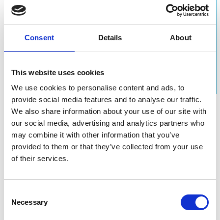
Consent
Details
About
This website uses cookies
We use cookies to personalise content and ads, to
provide social media features and to analyse our traffic.
We also share information about your use of our site with
our social media, advertising and analytics partners who
may combine it with other information that you’ve
Fulvio Furbatto
provided to them or that they’ve collected from your use
of their services.
CEO & Founder di Advice Group
"Ecco che il volto della loyalty sta cambiando.
Consent
Diventano più numerosi gli interlocutori e più sfidanti
Necessary
Selection
le richieste delle aziende che vedono nella loyalty un