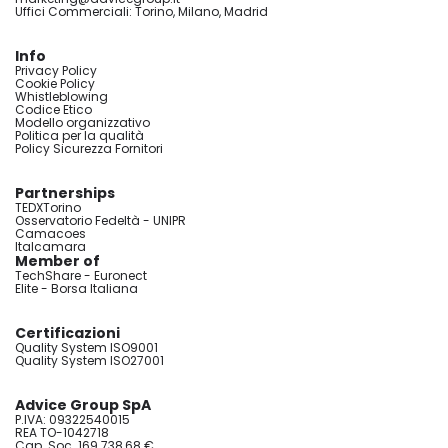
Uffici Commerciali: Torino, Milano, Madrid
Info
Privacy Policy
Cookie Policy
Whistleblowing
Codice Etico
Modello organizzativo
Politica per la qualità
Policy Sicurezza Fornitori
Partnerships
TEDXTorino
Osservatorio Fedeltà - UNIPR
Camacoes
Italcamara
Member of
TechShare - Euronect
Elite - Borsa Italiana
Certificazioni
Quality System ISO9001
Quality System ISO27001
Advice Group SpA
P.IVA: 09322540015
REA TO-1042718
Cap. Soc. 169.738,68 €