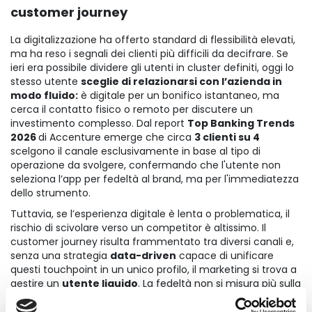
customer journey
La digitalizzazione ha offerto standard di flessibilità elevati,
ma ha reso i segnali dei clienti più difficili da decifrare. Se
ieri era possibile dividere gli utenti in cluster definiti, oggi lo
stesso utente
sceglie di relazionarsi con l’azienda in
modo fluido:
è digitale per un bonifico istantaneo, ma
cerca il contatto fisico o remoto per discutere un
investimento complesso. Dal report
Top Banking Trends
2026
di Accenture emerge che circa
3 clienti su 4
scelgono il canale esclusivamente in base al tipo di
operazione da svolgere, confermando che l'utente non
seleziona l’app per fedeltà al brand, ma per l'immediatezza
dello strumento.
Tuttavia, se l’esperienza digitale è lenta o problematica, il
rischio di scivolare verso un competitor è altissimo. Il
customer journey risulta frammentato tra diversi canali e,
senza una strategia
data-driven
capace di unificare
questi touchpoint in un unico profilo, il marketing si trova a
gestire un
utente liquido
. La fedeltà non si misura più sulla
storicità, ma sulla capacità del brand di
reagire in tempo
reale ai micro-segnali
inviati durante la navigazione.