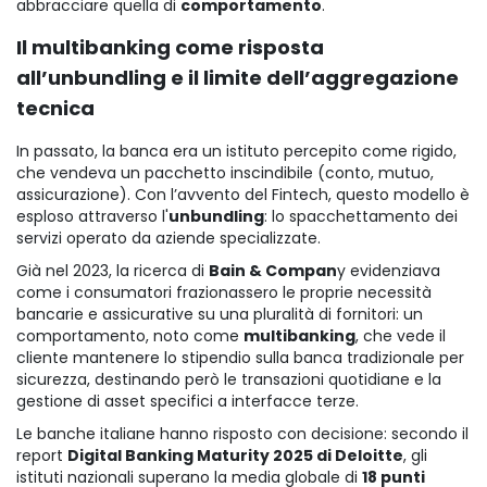
abbracciare quella di
comportamento
.
Il multibanking come risposta
all’unbundling e il limite dell’aggregazione
tecnica
In passato, la banca era un istituto percepito come rigido,
che vendeva un pacchetto inscindibile (conto, mutuo,
assicurazione). Con l’avvento del Fintech, questo modello è
esploso attraverso l'
unbundling
: lo spacchettamento dei
servizi operato da aziende specializzate.
Già nel 2023, la ricerca di
Bain & Compan
y evidenziava
come i consumatori frazionassero le proprie necessità
bancarie e assicurative su una pluralità di fornitori: un
comportamento, noto come
multibanking
, che vede il
cliente mantenere lo stipendio sulla banca tradizionale per
sicurezza, destinando però le transazioni quotidiane e la
gestione di asset specifici a interfacce terze.
Le banche italiane hanno risposto con decisione: secondo il
report
Digital Banking Maturity 2025 di Deloitte
, gli
istituti nazionali superano la media globale di
18 punti