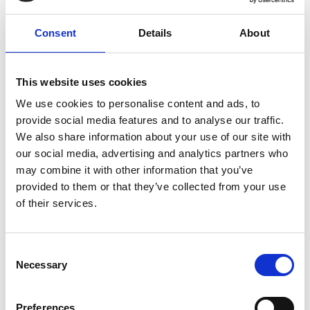
Esperienze iper-personalizzate e il target
Consent
Details
About
Under 35
L’iper-personalizzazione genera una
fidelizzazione
This website uses cookies
organica
che prescinde dai programmi formali. Non si
premia più il volume, ma la qualità della relazione e
We use cookies to personalise content and ads, to
l'attenzione alla
salute finanziaria
del consumatore.
provide social media features and to analyse our traffic.
Questa domanda è spinta dagli
Under 35
: secondo il
We also share information about your use of our site with
Forum per la Finanza Sostenibile
, l’80% dei giovani
our social media, advertising and analytics partners who
risparmia con regolarità e l’81% predilige un approccio
may combine it with other information that you’ve
prudente. Sebbene il 28% si informi sui social, il
54%
torna a
provided to them or that they’ve collected from your use
cercare la rassicurazione della banca per le decisioni finali.
of their services.
Utilizzare i
dati comportamentali
per riconoscere l'utente
in questa finestra di fiducia è la chiave per offrire una
consulenza che rifletta i suoi valori, come la sostenibilità
(driver per il 67% del target).
Consent
Necessary
Selection
La smaterializzazione della fiducia e lo
human touch
Preferences