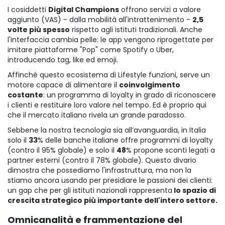
I cosiddetti
Digital Champions
offrono servizi a valore
aggiunto (VAS) - dalla mobilità all'intrattenimento -
2,5
volte più spesso
rispetto agli istituti tradizionali. Anche
l'interfaccia cambia pelle: le app vengono riprogettate per
imitare piattaforme "Pop" come Spotify o Uber,
introducendo tag, like ed emoji.
Affinché questo ecosistema di Lifestyle funzioni, serve un
motore capace di alimentare il
coinvolgimento
costante
: un programma di loyalty in grado di riconoscere
i clienti e restituire loro valore nel tempo. Ed è proprio qui
che il mercato italiano rivela un grande paradosso.
Sebbene la nostra tecnologia sia all’avanguardia, in Italia
solo il
33
% delle banche italiane offre programmi di loyalty
(contro il 95% globale) e solo il
48
% propone sconti legati a
partner esterni (contro il 78% globale). Questo divario
dimostra che possediamo l'infrastruttura, ma non la
stiamo ancora usando per presidiare le passioni dei clienti:
un gap che per gli istituti nazionali rappresenta
lo spazio di
crescita strategico più importante dell'intero settore.
Omnicanalità e frammentazione del