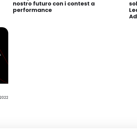
so
nostro futuro con i contest a
Le
performance
Ad
2022