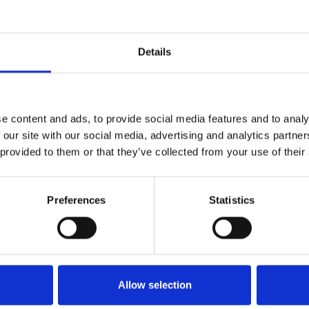
Details
p in touch
e content and ads, to provide social media features and to analy
 our site with our social media, advertising and analytics partn
lla nostra newsletter per ricevere le ultime novità del mon
 provided to them or that they’ve collected from your use of their
Preferences
Statistics
Allow selection