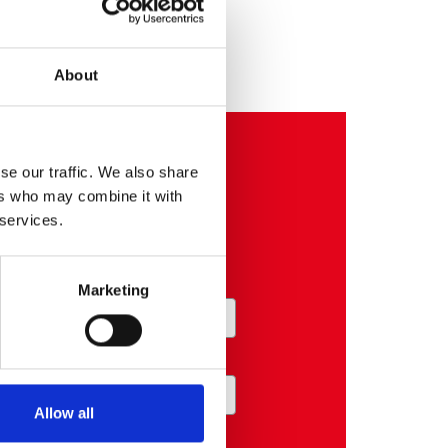
About
se our traffic. We also share
ers who may combine it with
do loyalty.
 services.
Marketing
Allow all