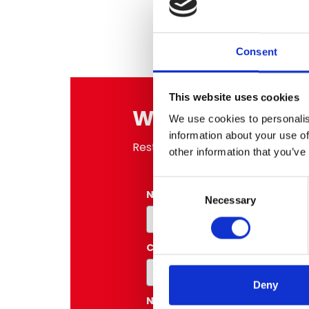
Consent
This website uses cookies
We'd love to kee
We use cookies to personalis
information about your use of
Restiamo in contatto! Iscriviti a
other information that you’ve
Consent
Nome
*
Necessary
Selection
Cognome
Deny
Nome Azienda