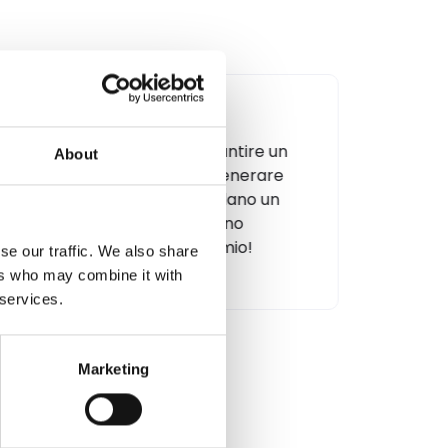
Pronostici
Insta
Premia chi indovina il risultato di un
Una soluz
About
match tra due squadre avversarie,
lead gene
raccogli i dati dei partecipanti, guarda le
possibili
statistiche e genera fan engagement.
premia l'
se our traffic. We also share
ers who may combine it with
 services.
Marketing