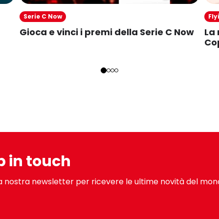
Serie C Now
Fl
Gioca e vinci i premi della Serie C Now
La 
Co
p in touch
lla nostra newsletter per ricevere le ultime novità del mon