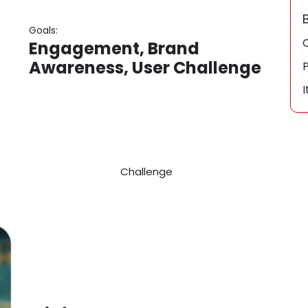
Goals:
C
Engagement, Brand
Awareness, User Challenge
P
I
Challenge
Solution
Challenge
Snaifun è l’app di Sport Edutainment di Snaitech, t