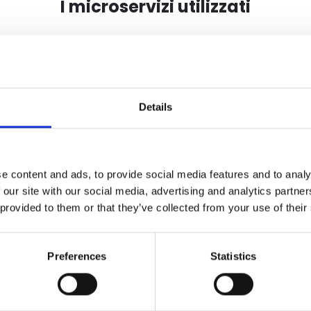
I microservizi utilizzati
Giveaway
Il metodo più veloce per garantire un
Details
alto tasso di conversione e generare
lead profilati: gli utenti compilano un
form di contatto e partecipano
all'estrazione finale di un premio!
e content and ads, to provide social media features and to analy
 our site with our social media, advertising and analytics partn
 provided to them or that they’ve collected from your use of their
Scoprili tutti
Preferences
Statistics