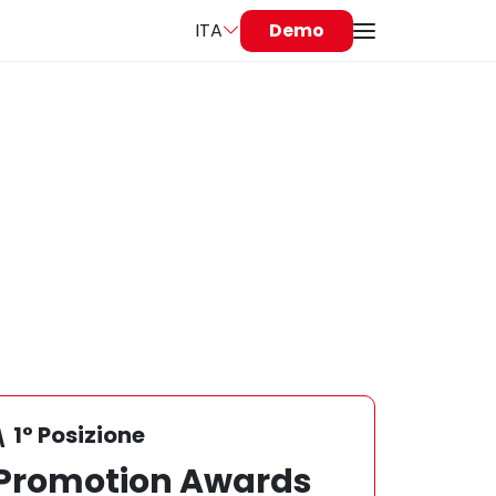
ITA
Demo
\ 1° Posizione
\ 1° Pos
Promotion Awards
Prom