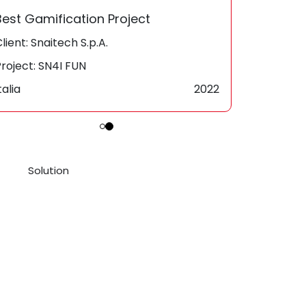
Best of the Best
Best Gam
lient: Snaitech S.p.A.
Client: Sna
roject: SN4I FUN
Project: S
talia
2022
Italia
Solution
otalmente basata su una