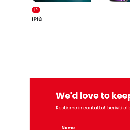
IP
IPiù
We'd love to kee
Restiamo in contatto! Iscriviti a
Nome
*