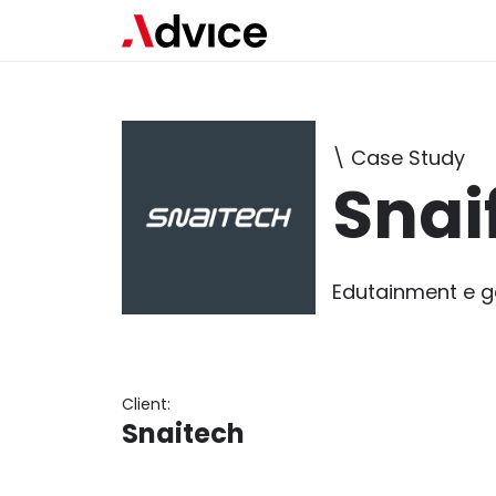
\ Case Study
Snai
Edutainment e ga
Client:
Snaitech