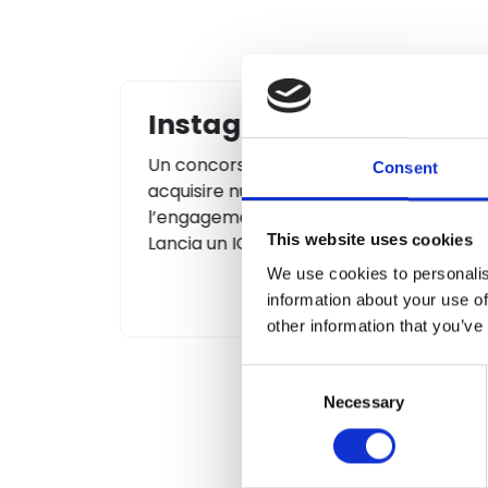
way
Coupon
cace per
Realizza coupon personalizzati per tipo
Consent
entare
di premio e gestisci reward fisici, digitali
nstagram.
o con selezione di taglie o categorie.
This website uses cookies
 di legge!
We use cookies to personalis
information about your use of
other information that you’ve
Consent
Necessary
Selection