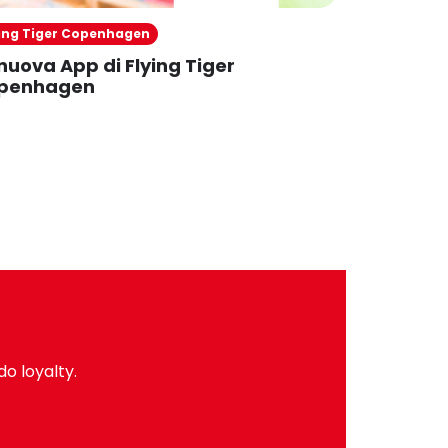
ying Tiger Copenhagen
Eolo
nuova App di Flying Tiger
EOLOxMe
penhagen
do loyalty.