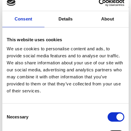
Consent
Details
About
\ WEKIT
Los microservicios utilizados
This website uses cookies
We use cookies to personalise content and ads, to
Códigos QR, códigos únicos y
provide social media features and to analyse our traffic.
palabras clave
We also share information about your use of our site with
Genera códigos unívocos para conectar el mundo
our social media, advertising and analytics partners who
físico con el digital y mapea a los usuarios en sistemas
may combine it with other information that you’ve
no integrables. ¿Un ejemplo? ¡Los códigos en el
provided to them or that they’ve collected from your use
empaque (in-pack)!
of their services.
Consent
Descubre todos
Necessary
Selection