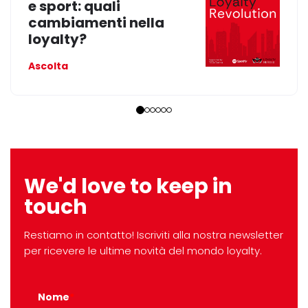
e sport: quali
cambiamenti nella
loyalty?
Ascolta
We'd love to keep in
touch
Restiamo in contatto! Iscriviti alla nostra newsletter
per ricevere le ultime novità del mondo loyalty.
Nome
*