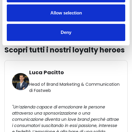
Un evento unico organizzato da TEDX Torino in
collaborazione con Advice Group!
Allow selection
Moderatore: Enrico Gentina - licenziatario e curatore
TEDX Torino
Deny
Scopri tutti i nostri loyalty heroes
Luca Pacitto
Head of Brand Marketing & Communication
di Fastweb
"Un’azienda capace di emozionare le persone
attraverso una sponsorizzazione o una
comunicazione diventa un love brand perché attrae
i consumatori suscitando in essi passione, interesse
e fedeltà. L’emozione è alla base di una solida