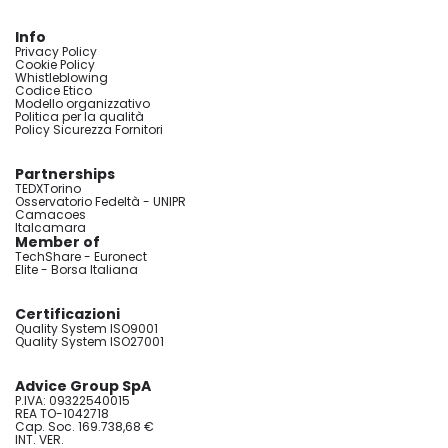
Info
Privacy Policy
Cookie Policy
Whistleblowing
Codice Etico
Modello organizzativo
Politica per la qualità
Policy Sicurezza Fornitori
Partnerships
TEDXTorino
Osservatorio Fedeltà - UNIPR
Camacoes
Italcamara
Member of
TechShare - Euronect
Elite - Borsa Italiana
Certificazioni
Quality System ISO9001
Quality System ISO27001
Advice Group SpA
P.IVA: 09322540015
REA TO-1042718
Cap. Soc. 169.738,68 €
INT. VER.