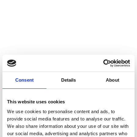
Consent
Details
About
This website uses cookies
Sponsorship Sportive: quali
We use cookies to personalise content and ads, to
cambiamenti nella loyalty?
provide social media features and to analyse our traffic.
We also share information about your use of our site with
L'ottavo capitolo di Loyalty Revolution!
our social media, advertising and analytics partners who